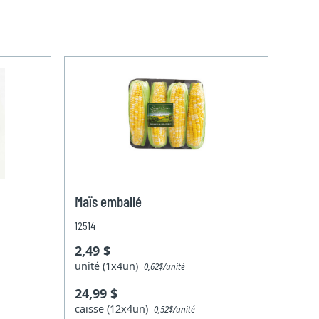
Maïs emballé
12514
2,49 $
unité (1x4un)
0,62$/unité
24,99 $
caisse (12x4un)
0,52$/unité