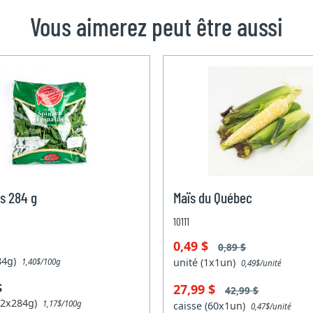
Vous aimerez peut être aussi
s 284 g
Maïs du Québec
10111
0,49 $
0,89 $
284g)
unité (1x1un)
1,40$/100g
0,49$/unité
$
27,99 $
42,99 $
(12x284g)
1,17$/100g
caisse (60x1un)
0,47$/unité