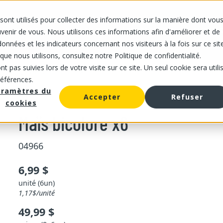
sont utilisés pour collecter des informations sur la manière dont vou
IS
NOS MAGASINS
NOTRE OFFRE
À PROPOS DE NOUS
CARRIÈRES
enir de vous. Nous utilisons ces informations afin d'améliorer et de
onnées et les indicateurs concernant nos visiteurs à la fois sur ce sit
que nous utilisons, consultez notre Politique de confidentialité.
t pas suivies lors de votre visite sur ce site. Un seul cookie sera utili
/
Maïs bicolore x6
 divers
références.
aramètres du
Accepter
Refuser
cookies
Maïs bicolore x6
04966
6,99 $
unité (6un)
1,17$/unité
49,99 $