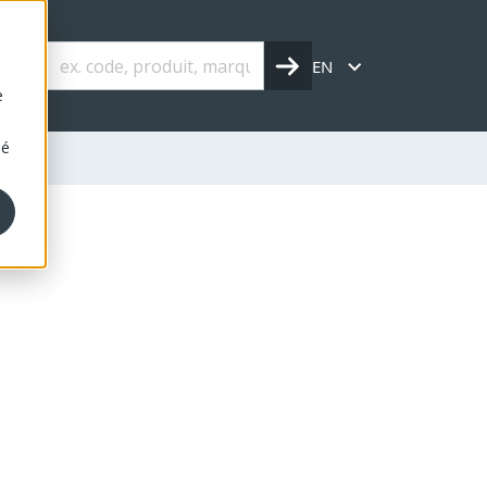
s
EN
e
sé