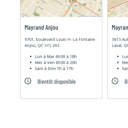
Mayrand Anjou
Mayran
9701, boulevard Louis-H.-La Fontaine
3615 Aut
Anjou, QC H1J 2A3
Laval, 
Lun à Mar
6h30 à 18h
Lu
Mer à Ven
6h30 à 20h
Me
Sam à Dim
7h à 17h
Sa
Bientôt disponible
B