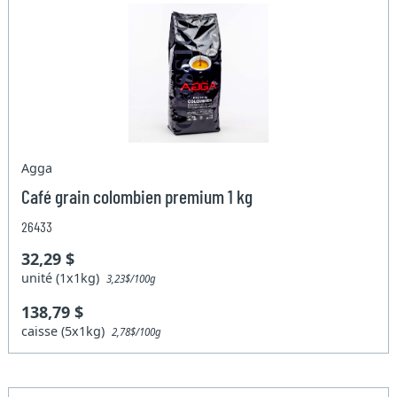
Agga
Café grain colombien premium 1 kg
26433
32,29 $
unité (1x1kg)
3,23$/100g
138,79 $
caisse (5x1kg)
2,78$/100g