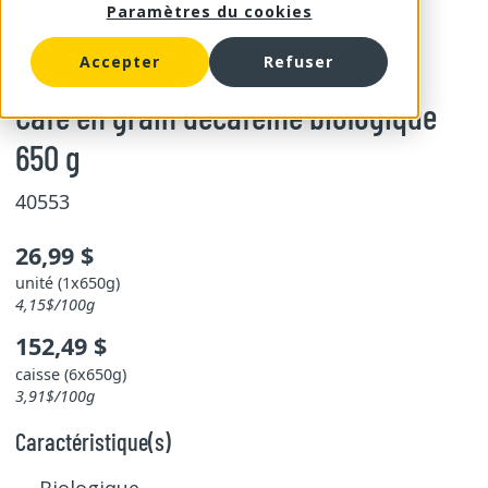
Paramètres du cookies
Accepter
Refuser
Café William
Café en grain décaféiné biologique
650 g
40553
26,99 $
unité (1x650g)
4,15$/100g
152,49 $
caisse (6x650g)
3,91$/100g
Caractéristique(s)