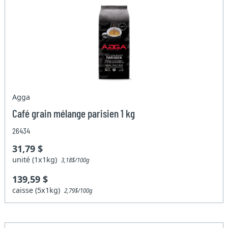
Agga
Café grain mélange parisien 1 kg
26434
31,79 $
unité (1x1kg)
3,18$/100g
139,59 $
caisse (5x1kg)
2,79$/100g