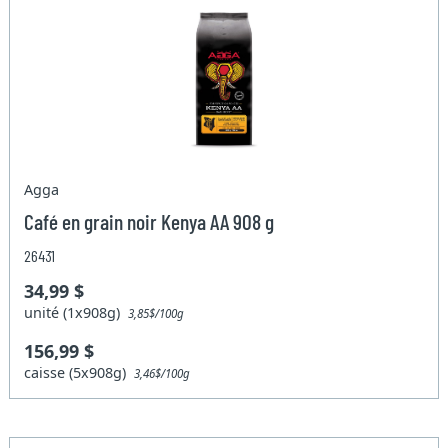
Agga
Café en grain noir Kenya AA 908 g
26431
34,99 $
unité (1x908g)
3,85$/100g
156,99 $
caisse (5x908g)
3,46$/100g