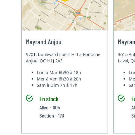
Mayrand Anjou
Mayran
9701, boulevard Louis-H.-La Fontaine
3615 Aut
Anjou, QC H1J 2A3
Laval, 
Lun à Mar
6h30 à 18h
Lu
Mer à Ven
6h30 à 20h
Me
Sam à Dim
7h à 17h
Sa
En stock
E
Allée - 005
Al
Section - 173
S