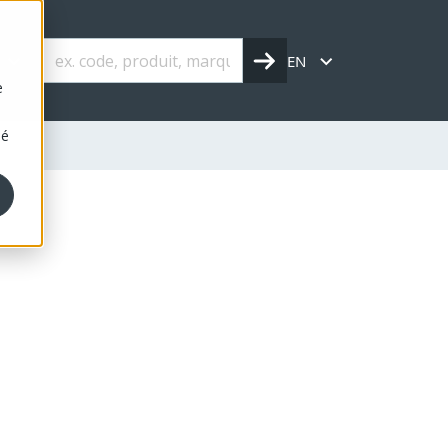
s
EN
e
sé