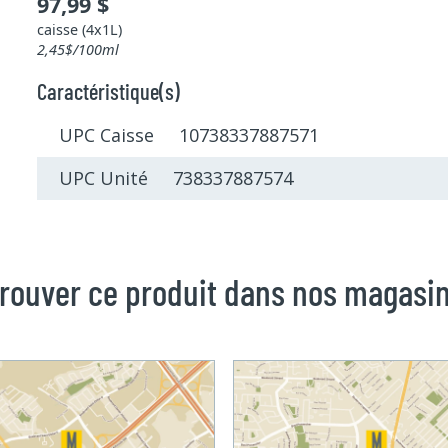
97,99 $
caisse (4x1L)
2,45$/100ml
Caractéristique(s)
UPC Caisse 10738337887571
UPC Unité 738337887574
rouver ce produit dans nos magasi