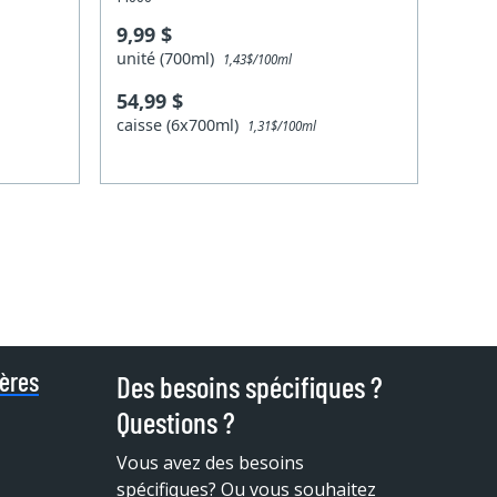
9,99 $
unité (700ml)
1,43$/100ml
54,99 $
caisse (6x700ml)
1,31$/100ml
ières
Des besoins spécifiques ?
Questions ?
Vous avez des besoins
spécifiques?
Ou vous souhaitez