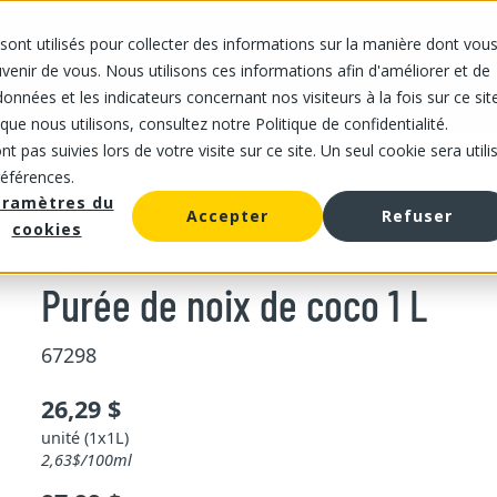
sont utilisés pour collecter des informations sur la manière dont vou
IS
NOS MAGASINS
NOTRE OFFRE
À PROPOS DE NOUS
CARRIÈRES
enir de vous. Nous utilisons ces informations afin d'améliorer et de
onnées et les indicateurs concernant nos visiteurs à la fois sur ce sit
que nous utilisons, consultez notre Politique de confidentialité.
t pas suivies lors de votre visite sur ce site. Un seul cookie sera utili
 de noix de coco 1 L
références.
aramètres du
Accepter
Refuser
cookies
Monin
Purée de noix de coco 1 L
67298
26,29 $
unité (1x1L)
2,63$/100ml