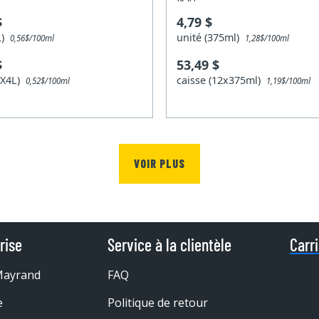
$
4,79 $
4L)
unité (375ml)
0,56$/100ml
1,28$/100ml
$
53,49 $
(2X4L)
caisse (12x375ml)
0,52$/100ml
1,19$/100ml
VOIR PLUS
rise
Service à la clientèle
Carr
Mayrand
FAQ
e
Politique de retour