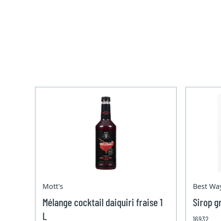
Mott's
Best Wa
Mélange cocktail daiquiri fraise 1
Sirop g
L
16932