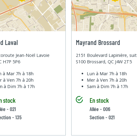
d Laval
Mayrand Brossard
oroute Jean-Noël Lavoie
2151 Boulevard Lapinière, sui
QC H7P 5P6
S100 Brossard, QC J4W 2T5
n à Mar
7h à 18h
Lun à Mar
7h à 18h
r à Ven
7h à 20h
Mer à Ven
7h à 20h
m à Dim
7h à 17h
Sam à Dim
7h à 17h
n stock
En stock
lée - 021
Allée - 006
ection - 135
Section - 021