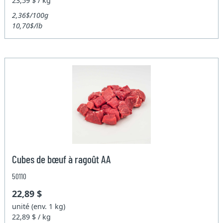
23,59 $ / kg
2,36$/100g
10,70$/lb
Cubes de bœuf à ragoût AA
50110
22,89 $
unité (env. 1 kg)
22,89 $ / kg