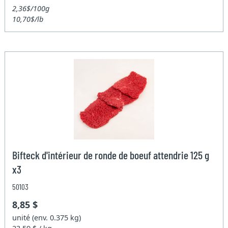
2,36$/100g
10,70$/lb
Bifteck d'intérieur de ronde de boeuf attendrie 125 g
x3
50103
8,85 $
unité (env. 0.375 kg)