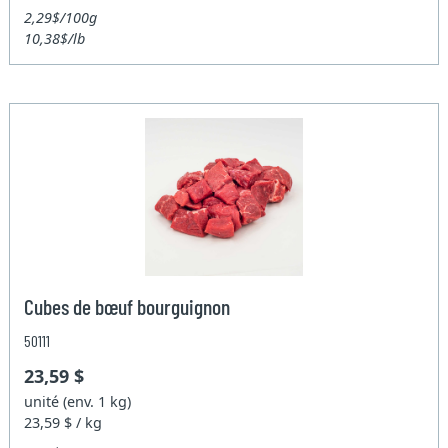
2,29$/100g
10,38$/lb
Cubes de bœuf bourguignon
50111
23,59 $
unité (env. 1 kg)
23,59 $ / kg