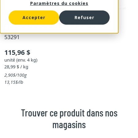
Paramètres du cookies
Accepter
Refuser
Macreuse de boeuf AA fraîche
53291
115,96 $
unité (env. 4 kg)
28,99 $ / kg
2,90$/100g
13,15$/lb
Trouver ce produit dans nos
magasins