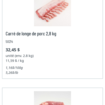
Carré de longe de porc 2,8 kg
50214
32,45 $
unité (env. 2.8 kg)
11,59 $ / kg
1,16$/100g
5,26$/lb