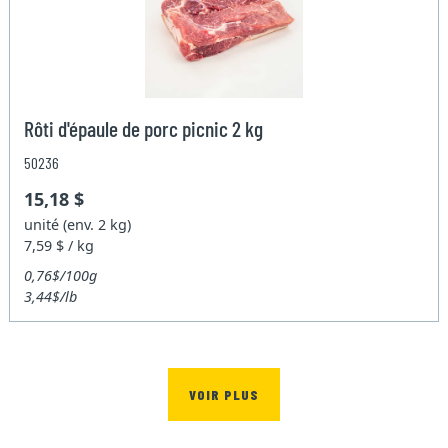
Rôti d'épaule de porc picnic 2 kg
50236
15,18 $
unité (env. 2 kg)
7,59 $ / kg
0,76$/100g
3,44$/lb
VOIR PLUS