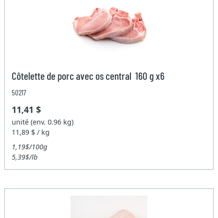
Côtelette de porc avec os central 160 g x6
50217
11,41 $
unité (env. 0.96 kg)
11,89 $ / kg
1,19$/100g
5,39$/lb