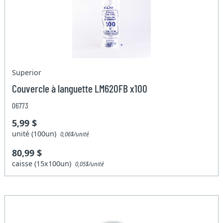
Superior
Couvercle à languette LM620FB x100
06773
5,99 $
unité (100un)
0,06$/unité
80,99 $
caisse (15x100un)
0,05$/unité