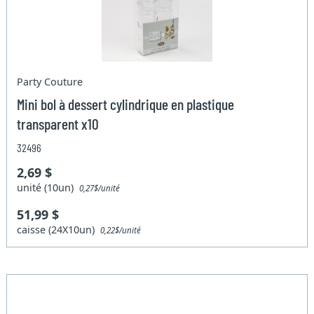
Party Couture
Mini bol à dessert cylindrique en plastique
transparent x10
32496
2,69 $
unité (10un)
0,27$/unité
51,99 $
caisse (24X10un)
0,22$/unité