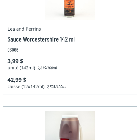
Lea and Perrins
Sauce Worcestershire 142 ml
03066
3,99 $
unité (142ml)
2,81$/100ml
42,99 $
caisse (12x142ml)
2,52$/100ml