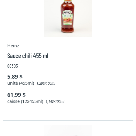
Heinz
Sauce chili 455 ml
00303
5,89 $
unité (455ml)
1,29$/100ml
61,99 $
caisse (12x455ml)
1,14$/100ml