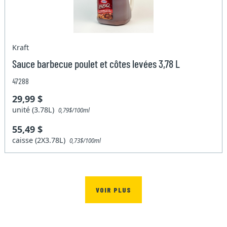
Kraft
Sauce barbecue poulet et côtes levées 3,78 L
47288
29,99 $
unité (3.78L)
0,79$/100ml
55,49 $
caisse (2X3.78L)
0,73$/100ml
VOIR PLUS