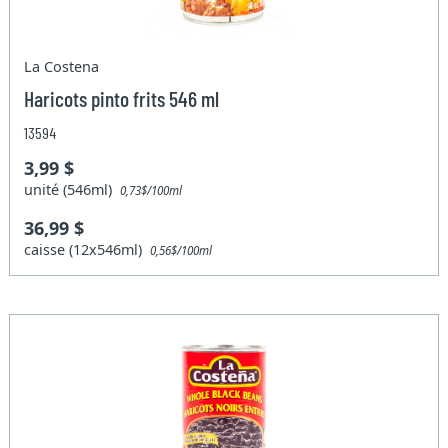
La Costena
Haricots pinto frits 546 ml
13594
3,99 $
unité (546ml)
0,73$/100ml
36,99 $
caisse (12x546ml)
0,56$/100ml