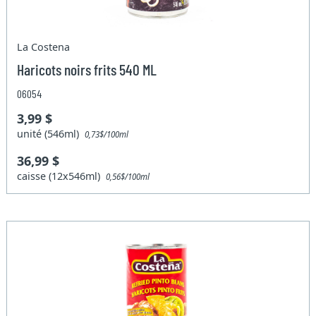
La Costena
Haricots noirs frits 540 ML
06054
3,99 $
unité (546ml)
0,73$/100ml
36,99 $
caisse (12x546ml)
0,56$/100ml