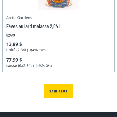
Arctic Gardens
Fèves au lard mélasse 2,84 L
02479
13,89 $
unité (2.84L)
0,49$/100ml
77,99 $
caisse (6x2.84L)
0,46$/100ml
VOIR PLUS