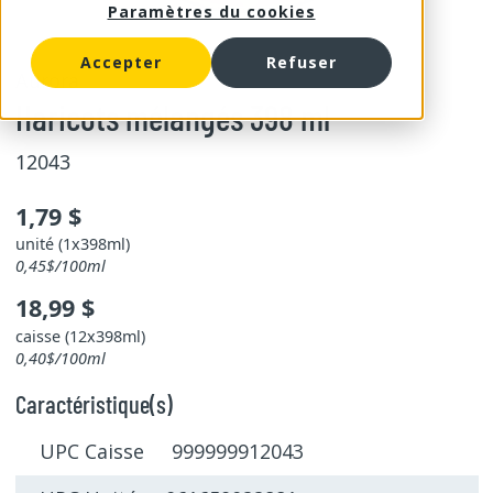
Paramètres du cookies
Accepter
Refuser
Aurora
Haricots mélangés 398 ml
12043
1,79 $
unité (1x398ml)
0,45$/100ml
18,99 $
caisse (12x398ml)
0,40$/100ml
Caractéristique(s)
UPC Caisse 999999912043