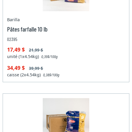
Barilla
Pâtes farfalle 10 lb
02395
17,49 $
21,99 $
unité (1x4.54kg)
0,39$/100g
34,49 $
39,99 $
caisse (2x4.54kg)
0,38$/100g