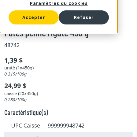
Paramètres du cookies
Accepter
Refuser
Italpasta
Pâtes penne rigate 450 g
48742
1,39 $
unité (1x450g)
0,31$/100g
24,99 $
caisse (20x450g)
0,28$/100g
Caractéristique(s)
UPC Caisse 999999948742