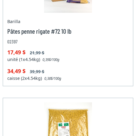
Barilla
Pâtes penne rigate #72 10 lb
02397
17,49 $
21,99 $
unité (1x4.54kg)
0,39$/100g
34,49 $
39,99 $
caisse (2x4.54kg)
0,38$/100g