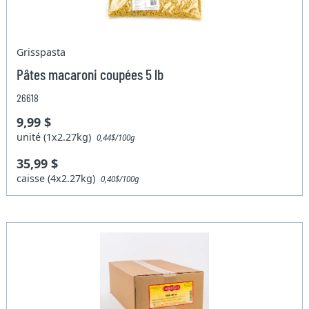
Grisspasta
Pâtes macaroni coupées 5 lb
26618
9,99 $
unité (1x2.27kg)
0,44$/100g
35,99 $
caisse (4x2.27kg)
0,40$/100g