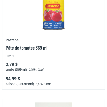
Pastene
Pâte de tomates 369 ml
00259
2,79 $
unité (369ml)
0,76$/100ml
54,99 $
caisse (24x369ml)
0,62$/100ml