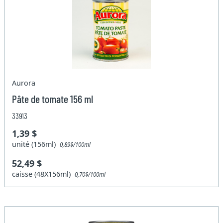
Aurora
Pâte de tomate 156 ml
33913
1,39 $
unité (156ml)
0,89$/100ml
52,49 $
caisse (48X156ml)
0,70$/100ml