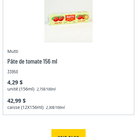
Mutti
Pâte de tomate 156 ml
33950
4,29 $
unité (156ml)
2,75$/100ml
42,99 $
caisse (12X156ml)
2,30$/100ml