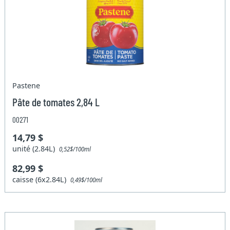
Pastene
Pâte de tomates 2,84 L
00271
14,79 $
unité (2.84L)
0,52$/100ml
82,99 $
caisse (6x2.84L)
0,49$/100ml