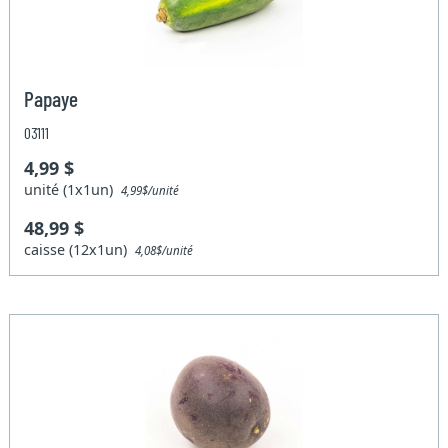
Papaye
03111
4,99 $
unité (1x1un)
4,99$/unité
48,99 $
caisse (12x1un)
4,08$/unité