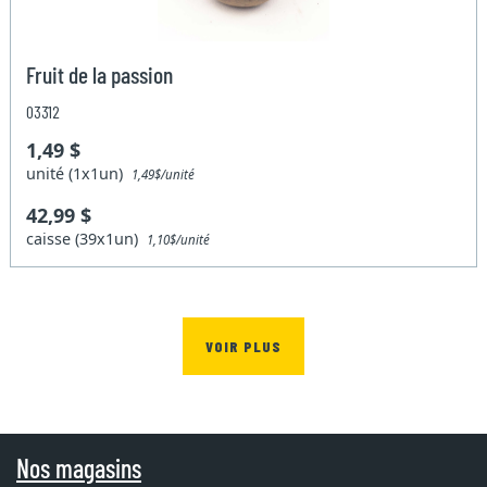
Fruit de la passion
03312
1,49 $
unité (1x1un)
1,49$/unité
42,99 $
caisse (39x1un)
1,10$/unité
VOIR PLUS
Nos magasins