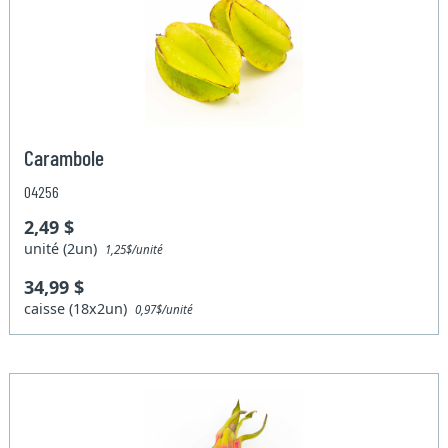
Carambole
04256
2,49 $
unité (2un)
1,25$/unité
34,99 $
caisse (18x2un)
0,97$/unité