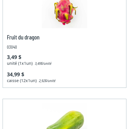
Fruit du dragon
03040
3,49 $
unité (1x1un)
3,49$/unité
34,99 $
caisse (12x1un)
2,92$/unité