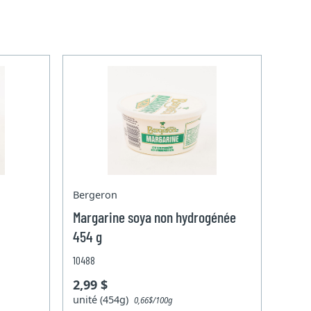
Bergeron
Margarine soya non hydrogénée
454 g
10488
2,99 $
unité (454g)
0,66$/100g