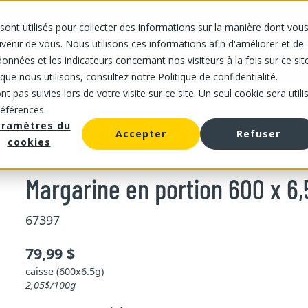
sont utilisés pour collecter des informations sur la manière dont vou
IS
NOS MAGASINS
NOTRE OFFRE
À PROPOS DE NOUS
CARRIÈRES
enir de vous. Nous utilisons ces informations afin d'améliorer et de
onnées et les indicateurs concernant nos visiteurs à la fois sur ce sit
que nous utilisons, consultez notre Politique de confidentialité.
t pas suivies lors de votre visite sur ce site. Un seul cookie sera utili
/
/
Margarine en portion 600 x 6,5 g
e
Margarine
références.
aramètres du
Accepter
Refuser
cookies
Becel
Margarine en portion 600 x 6,
67397
79,99 $
caisse (600x6.5g)
2,05$/100g