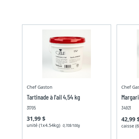
Chef Gaston
Chef Ga
Tartinade à l'ail 4,54 kg
Margari
31705
34921
31,99 $
42,99 
unité (1x4.54kg)
caisse 
0,70$/100g