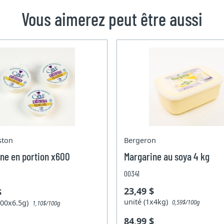
Vous aimerez peut être aussi
ston
Bergeron
ne en portion x600
Margarine au soya 4 kg
00341
23,49 $
$
unité (1x4kg)
(600x6.5g)
0,59$/100g
1,10$/100g
84,99 $