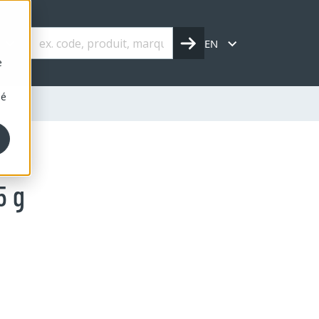
s
EN
e
sé
5 g