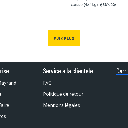
caisse (4x4kg)
0,53$/100g
VOIR PLUS
rise
Service à la clientèle
Carr
Mayrand
FAQ
e
Politique de retour
Faire
Mentions légales
res