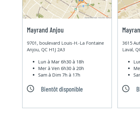
Mayrand Anjou
Mayran
9701, boulevard Louis-H.-La Fontaine
3615 Aut
Anjou, QC H1J 2A3
Laval, 
Lun à Mar
6h30 à 18h
Lu
Mer à Ven
6h30 à 20h
Me
Sam à Dim
7h à 17h
Sa
Bientôt disponible
B