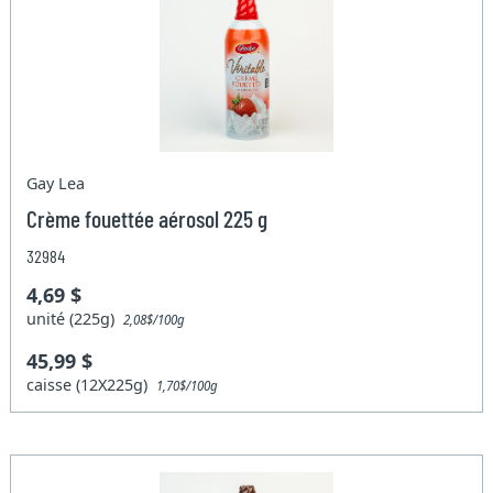
Gay Lea
Crème fouettée aérosol 225 g
32984
4,69 $
unité (225g)
2,08$/100g
45,99 $
caisse (12X225g)
1,70$/100g