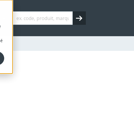
s
e
sé