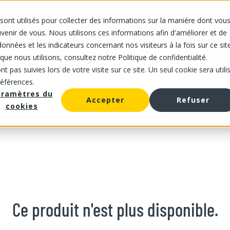
sont utilisés pour collecter des informations sur la manière dont vou
IS
NOS MAGASINS
NOTRE OFFRE
À PROPOS DE NOUS
CARRIÈRES
enir de vous. Nous utilisons ces informations afin d'améliorer et de
onnées et les indicateurs concernant nos visiteurs à la fois sur ce sit
que nous utilisons, consultez notre Politique de confidentialité.
t pas suivies lors de votre visite sur ce site. Un seul cookie sera utili
/
Petits Pains 45 g x24
urgelé
références.
aramètres du
Accepter
Refuser
cookies
Ce produit n'est plus disponible.