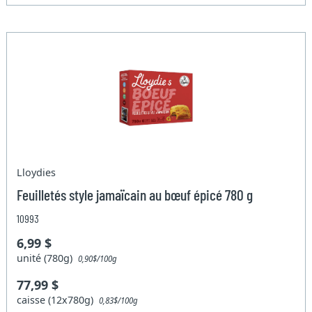
Lloydies
Feuilletés style jamaïcain au bœuf épicé 780 g
10993
6,99 $
unité (780g)
0,90$/100g
77,99 $
caisse (12x780g)
0,83$/100g