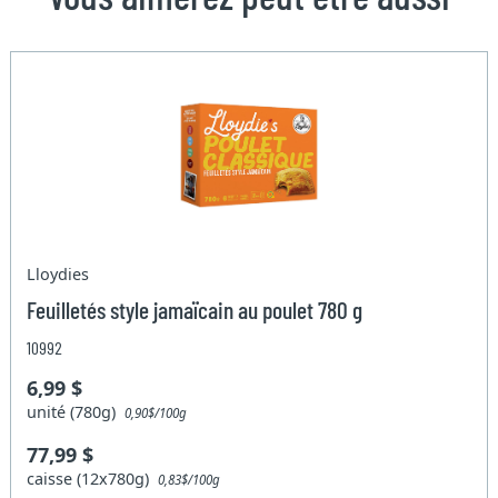
Lloydies
Feuilletés style jamaïcain au poulet 780 g
10992
6,99 $
unité (780g)
0,90$/100g
77,99 $
caisse (12x780g)
0,83$/100g