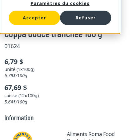
Paramètres du cookies
Accepter
Refuser
Roma d'Italia
Coppa douce tranchée 100 g
01624
6,79 $
unité (1x100g)
6,79$/100g
67,69 $
caisse (12x100g)
5,64$/100g
Information
Aliments Roma Food