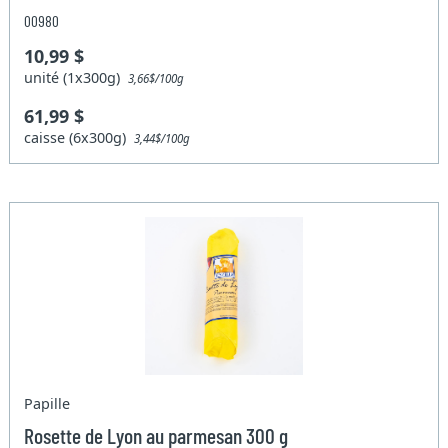
00980
10,99 $
unité (1x300g)
3,66$/100g
61,99 $
caisse (6x300g)
3,44$/100g
Papille
Rosette de Lyon au parmesan 300 g