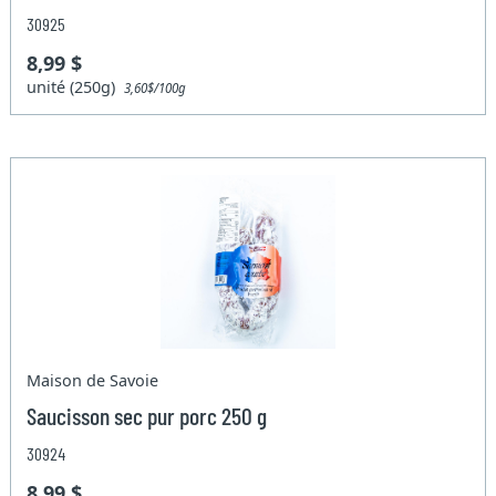
30925
8,99 $
unité (250g)
3,60$/100g
Maison de Savoie
Saucisson sec pur porc 250 g
30924
8,99 $