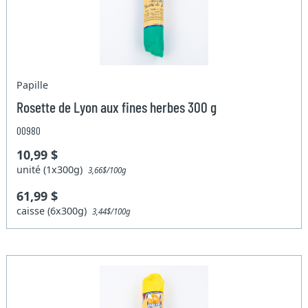
Papille
Rosette de Lyon aux fines herbes 300 g
00980
10,99 $
unité (1x300g)
3,66$/100g
61,99 $
caisse (6x300g)
3,44$/100g