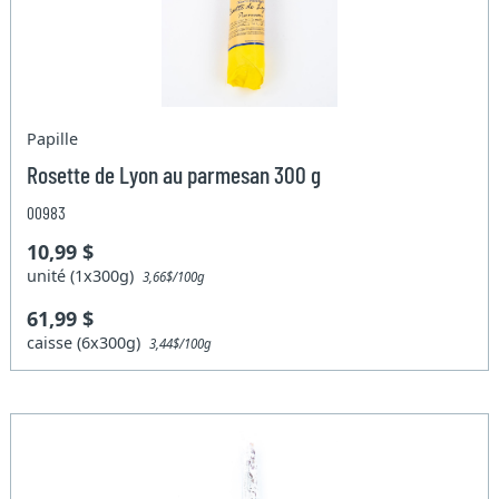
Papille
Rosette de Lyon au parmesan 300 g
00983
10,99 $
unité (1x300g)
3,66$/100g
61,99 $
caisse (6x300g)
3,44$/100g