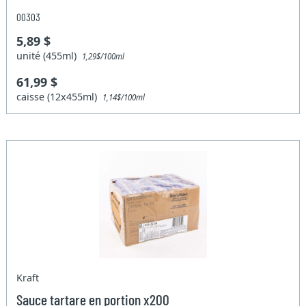
00303
5,89 $
unité (455ml)
1,29$/100ml
61,99 $
caisse (12x455ml)
1,14$/100ml
Kraft
Sauce tartare en portion x200