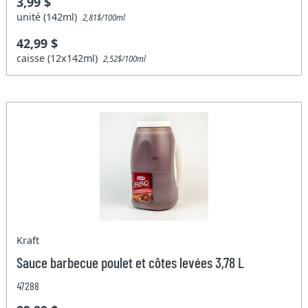
3,99 $
unité (142ml)
2,81$/100ml
42,99 $
caisse (12x142ml)
2,52$/100ml
Kraft
Sauce barbecue poulet et côtes levées 3,78 L
47288