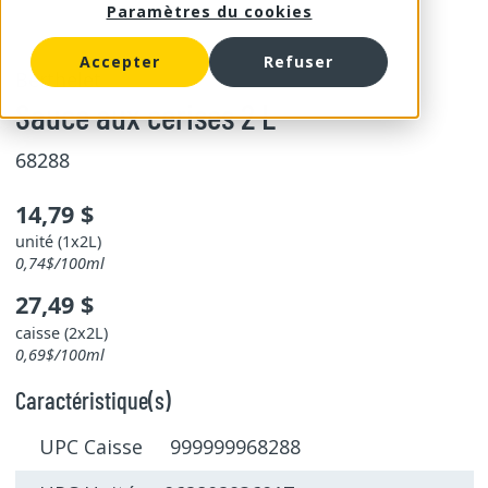
Paramètres du cookies
Accepter
Refuser
Berthelet
Sauce aux cerises 2 L
68288
14,79 $
unité (1x2L)
0,74$/100ml
27,49 $
caisse (2x2L)
0,69$/100ml
Caractéristique(s)
UPC Caisse 999999968288