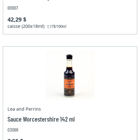
00907
42,29 $
caisse (200x18ml)
1,17$/100ml
Lea and Perrins
Sauce Worcestershire 142 ml
03066