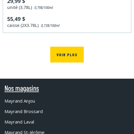
29,99 $
unité (3.78L)
0,79$/100ml
55,49 $
caisse (2X3.78L)
0,73$/100ml
VOIR PLUS
Nos magasins
Mayrand Anjou
Mayrand Brossard
Mayrand Laval
Mayrand St-Jérôme