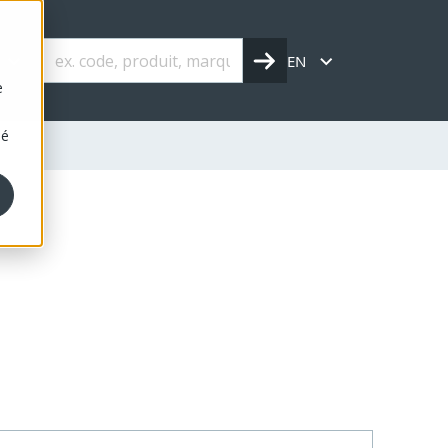
s
EN
e
sé