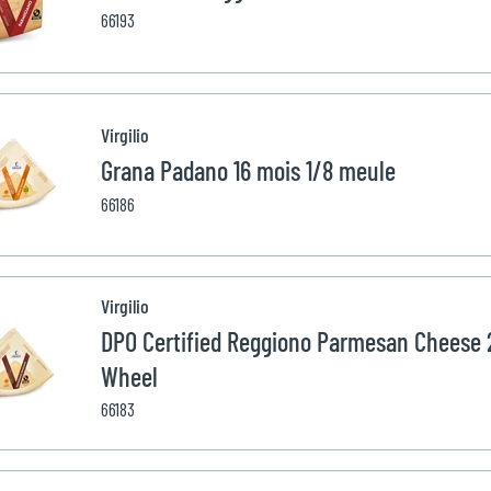
66193
Virgilio
Grana Padano 16 mois 1/8 meule
66186
Virgilio
DPO Certified Reggiono Parmesan Cheese 
Wheel
66183