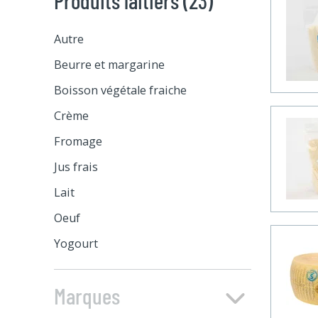
Autre
Beurre et margarine
Beurre
Boisson végétale fraiche
Margarine
Crème
Crème fouettée
Fromage
Crème sure
Spécialité végétarienne
Jus frais
Crème
Bocconcini
Lait
Mozzarella
Oeuf
Feta
Yogourt
Ricotta et mascarpone
Yogourt
Marques
Fromage en grain
Kéfir
Fromage italien