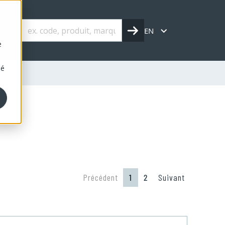
s
EN
e
sé
Précédent
1
2
Suivant