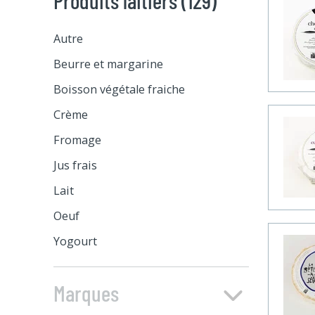
Autre
Beurre et margarine
Beurre
Boisson végétale fraiche
Margarine
Crème
Crème fouettée
Fromage
Crème sure
Spécialité végétarienne
Jus frais
Crème
Bocconcini
Lait
Mozzarella
Oeuf
Feta
Yogourt
Ricotta et mascarpone
Yogourt
Marques
Fromage en grain
Kéfir
Fromage italien