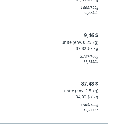
4,60$/100g
20,86$/lb
9,46 $
unité (env. 0.25 kg)
37,82 $ / kg
3,78$/100g
17,15$/lb
87,48 $
unité (env. 2.5 kg)
34,99 $ / kg
3,50$/100g
15,87$/lb