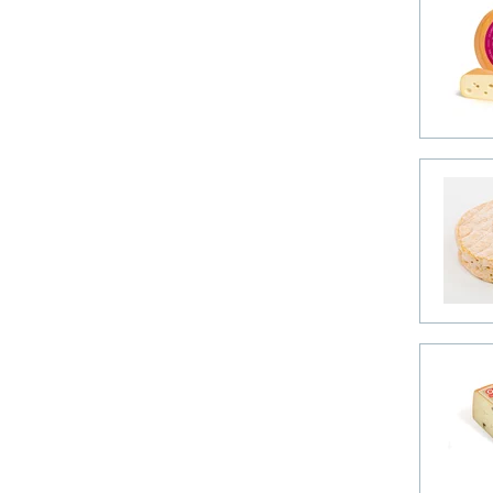
Fromagerie La Suisse
Normande (2)
Fromagerie Nouvelle France (2)
Kaamps (2)
Kenogami (2)
L'Ancêtre (2)
Pied de Vent (2)