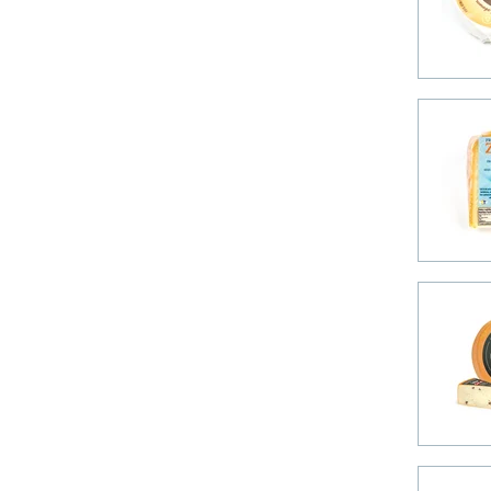
Fromagiers de la Table Ronde
(3)
14 Arpents (2)
Brescialat (2)
Curé Hebert (2)
Ferme Phylum (2)
Fou du roy (2)
Fromagerie de l'Île-Aux-Grues
(2)
Fromagerie du Presbytère (2)
Fromagerie du Vieux St-
François (2)