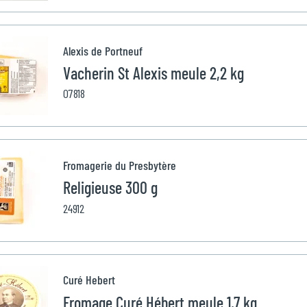
Alexis de Portneuf
Vacherin St Alexis meule 2,2 kg
07818
Fromagerie du Presbytère
Religieuse 300 g
24912
Curé Hebert
Fromage Curé Hébert meule 1,7 kg