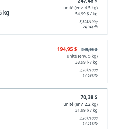
247,46 $
unité (env. 4.5 kg)
5 kg
54,99 $ / kg
5,50$/100g
24,94$/lb
194,95 $
249,95 $
unité (env. 5 kg)
38,99 $ / kg
3,90$/100g
17,69$/lb
70,38 $
unité (env. 2.2 kg)
31,99 $ / kg
3,20$/100g
14,51$/lb