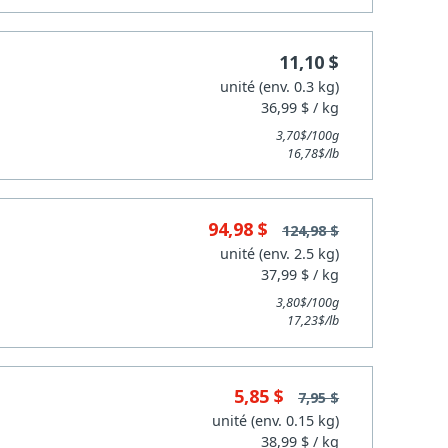
11,10 $
unité (env. 0.3 kg)
36,99 $ / kg
3,70$/100g
16,78$/lb
94,98 $
124,98 $
unité (env. 2.5 kg)
37,99 $ / kg
3,80$/100g
17,23$/lb
5,85 $
7,95 $
unité (env. 0.15 kg)
38,99 $ / kg