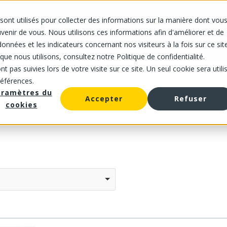
sont utilisés pour collecter des informations sur la manière dont vou
IS
NOS MAGASINS
NOTRE OFFRE
À PROPOS DE NOUS
CARRIÈRES
enir de vous. Nous utilisons ces informations afin d'améliorer et de
onnées et les indicateurs concernant nos visiteurs à la fois sur ce sit
que nous utilisons, consultez notre Politique de confidentialité.
t pas suivies lors de votre visite sur ce site. Un seul cookie sera utili
e spécialité
références.
aramètres du
Accepter
Refuser
cookies