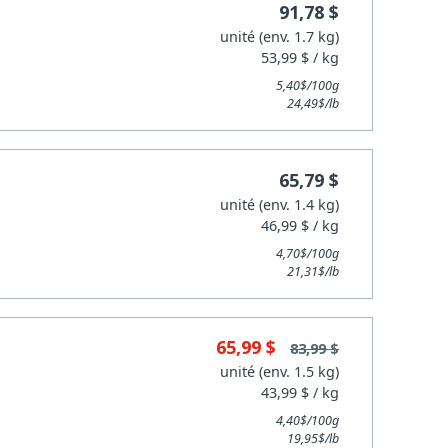
91,78 $
unité (env. 1.7 kg)
53,99 $ / kg
5,40$/100g
24,49$/lb
65,79 $
unité (env. 1.4 kg)
46,99 $ / kg
4,70$/100g
21,31$/lb
65,99 $
83,99 $
unité (env. 1.5 kg)
43,99 $ / kg
4,40$/100g
19,95$/lb