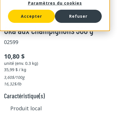
Paramètres du cookies
Accepter
Refuser
Oka
Oka aux champignons 300 g
02599
10,80 $
unité (env. 0.3 kg)
35,99 $ / kg
3,60$/100g
16,32$/lb
Caractéristique(s)
Produit local