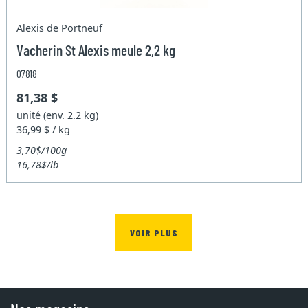
Alexis de Portneuf
Vacherin St Alexis meule 2,2 kg
07818
81,38 $
unité (env. 2.2 kg)
36,99 $ / kg
3,70$/100g
16,78$/lb
VOIR PLUS