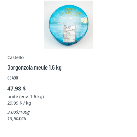
Castello
Gorgonzola meule 1,6 kg
08490
47,98 $
unité (env. 1.6 kg)
29,99 $ / kg
3,00$/100g
13,60$/lb